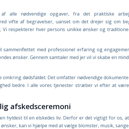
 af alle nødvendige opgaver, fra det praktiske arbe
ed vifte af begravelser, uanset om det drejer sig om beg
. Vi respekterer hver persons unikke ønsker og traditione
il sammenflettet med professionel erfaring og engageme
endes ønsker. Gennem samtaler med jer vil vi skabe en min
de omkring dødsfaldet. Det omfatter nødvendige dokumenter
ghed bedre. I alle vores tjenester stræber vi efter at vær
lig afskedsceremoni
n hyldest til en elskedes liv. Derfor er det vigtigt for os, 
 ønsker, kan vi hjælpe med at vælge blomster, musik, sange 