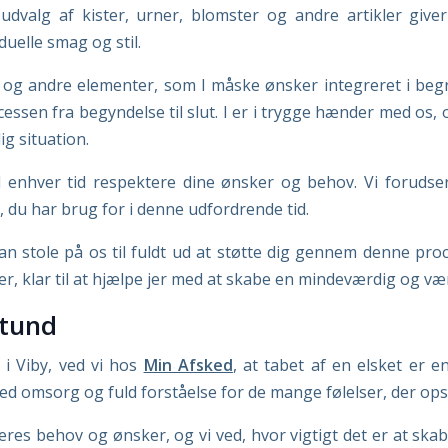
 udvalg af kister, urner, blomster og andre artikler giv
duelle smag og stil.
 og andre elementer, som I måske ønsker integreret i begr
en fra begyndelse til slut. I er i trygge hænder med os, og 
g situation.
il enhver tid respektere dine ønsker og behov. Vi forud
, du har brug for i denne udfordrende tid.
kan stole på os til fuldt ud at støtte dig gennem denne proce
 jer, klar til at hjælpe jer med at skabe en mindeværdig og v
stund
 Viby, ved vi hos
Min Afsked
, at tabet af en elsket er e
ed omsorg og fuld forståelse for de mange følelser, der opst
eres behov og ønsker, og vi ved, hvor vigtigt det er at skab