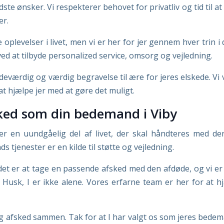
te ønsker. Vi respekterer behovet for privatliv og tid til at
er.
 oplevelser i livet, men vi er her for jer gennem hver trin i
ved at tilbyde personalized service, omsorg og vejledning.
værdig og værdig begravelse til ære for jeres elskede. Vi ve
at hjælpe jer med at gøre det muligt.
sked som din bedemand i Viby
n er en uundgåelig del af livet, der skal håndteres med d
ds tjenester er en kilde til støtte og vejledning.
det er at tage en passende afsked med den afdøde, og vi er h
. Husk, I er ikke alene. Vores erfarne team er her for at
afsked sammen. Tak for at I har valgt os som jeres bedemand