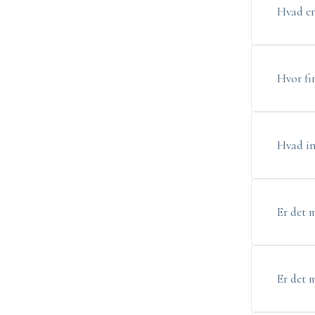
Hvad er 
Hvor fi
Hvad in
Er det m
Er det 