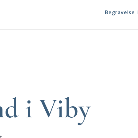
Begravelse i
d i Viby
t